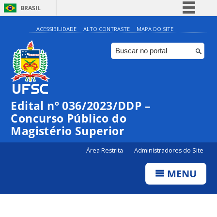
BRASIL
Simplifique!
ACESSIBILIDADE
ALTO CONTRASTE
MAPA DO SITE
Comunica BR
Participe
Acesso à informação
Legislação
Edital nº 036/2023/DDP –
Canais
Concurso Público do
Magistério Superior
Área Restrita
Administradores do Site
MENU