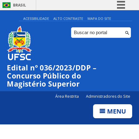
BRASIL
Simplifique!
ACESSIBILIDADE
ALTO CONTRASTE
MAPA DO SITE
Comunica BR
Participe
Acesso à informação
Legislação
Edital nº 036/2023/DDP –
Canais
Concurso Público do
Magistério Superior
Área Restrita
Administradores do Site
MENU